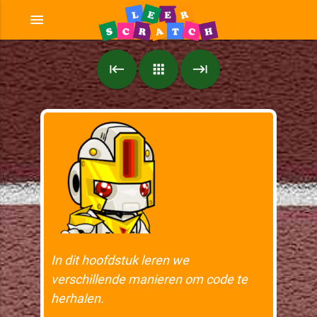
menu
keyboard_tab
apps
keyboard_tab
In dit hoofdstuk leren we
verschillende manieren om code te
herhalen.